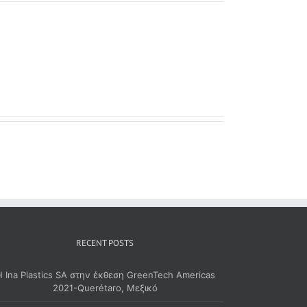
RECENT POSTS
Η Ina Plastics SA στην έκθεση GreenTech Americas
2021-Querétaro, Μεξικό