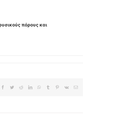
φυσικούς πόρους και
Facebook
Twitter
Reddit
LinkedIn
WhatsApp
Tumblr
Pinterest
Vk
Email